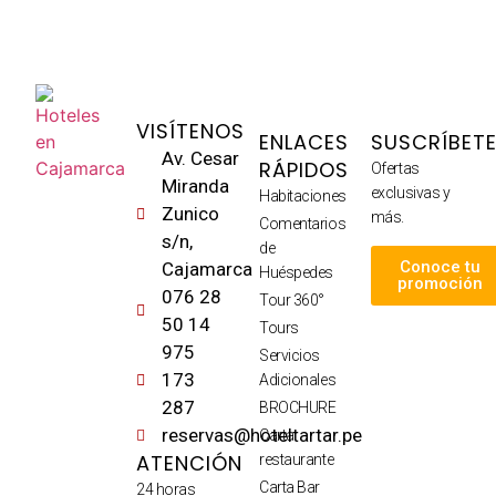
VISÍTENOS
ENLACES
SUSCRÍBET
Av. Cesar
RÁPIDOS
Ofertas
Miranda
exclusivas y
Habitaciones
Zunico
más.
Comentarios
s/n,
de
Conoce tu
Cajamarca
Huéspedes
promoción
076 28
Tour 360°
50 14
Tours
975
Servicios
173
Adicionales
287
BROCHURE
reservas@hoteltartar.pe
Carta
ATENCIÓN
restaurante
Carta Bar
24 horas